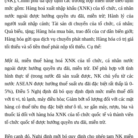
(NK), Chính phủ đã quy định các trường hợp miễn thuế theo định
mức gồm: Hàng hoá xuất nhập khẩu (XNK) của tổ chức, cá nhân
nước ngoài được hưởng quyền ưu đãi, miễn trừ; Hành lý của
người xuất nhập cảnh; Tài sản di chuyển của tổ chức, cá nhân;
Quà biếu, tặng; Hàng hóa mua bán, trao đổi của cư dân biên giới;
Hàng hóa gửi qua dịch vụ chuyển phát nhanh; Hàng hóa có trị giá
tối thiểu và số tiền thuế phải nộp tối thiểu. Cụ thể:
Một là
, miễn thuế hàng hoá XNK của tổ chức, cá nhân nước
ngoài được hưởng quyền ưu đãi, miễn trừ. Để phù hợp với tình
hình thực tế (trong nước đã sản xuất được, NK chủ yếu từ các
nước ASEAN được hưởng thuế suất ưu đãi đặc biệt rất thấp là 0-
5%), Điều 5 Nghị định đã bỏ quy định định mức miễn thuế đối
với ti vi, tủ lạnh, máy điều hòa; Giảm bớt số lượng đối với các mặt
hàng có thuế tiêu thụ đặc biệt như ô tô, xe gắn máy, rượu, bia và
thuốc lá đối với hàng hóa XNK của tổ chức quốc tế và thành viên
tổ chức quốc tế được hưởng quyền ưu đãi, miễn trừ.
Bên cạnh đó, Nghị định mới bỏ quy định cho phép tạm NK miễn