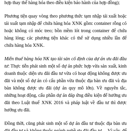
hợp thay thế hàng hóa theo điều kiện bảo hành của hợp đồng);
Phương tiện quay vòng theo phương thức tạm nhập tái xuất hoặc
tái xuất tạm nhập để chứa hàng hóa XNK gồm: container rỗng có
hoặc không có móc treo; bồn mềm lót trong container để chứa
hàng lỏng; các phương tiện khác có thể sử dụng nhiều lần để
chứa hàng hóa XNK.
Miễn thuế hàng hóa NK tạo tài sản cố định của dự án ưu đãi đầu
tư
: Thực tiễn phát sinh một số dự án phức hợp vừa sản xuất, kinh
doanh thuộc diện ưu đãi đầu tư vừa có hoạt động không được ưu
đãi và một số dự án có cấu phần vừa thuộc địa bàn ưu đãi và địa
bàn không được ưu đãi (dự án quy mô lớn). Về nguyên tắc,
những hoạt động, cấu phần dự án đáp ứng điều kiện để hưởng ưu
đãi theo Luật thuế XNK 2016 và pháp luật về đầu tư thì được
hưởng ưu đãi.
Đồng thời, cũng phát sinh một số dự án đầu tư thuộc địa bàn ưu
đãi đầu tư và không thuộc ngành nghề ưu đãi đầu tư… Vì vậy, để