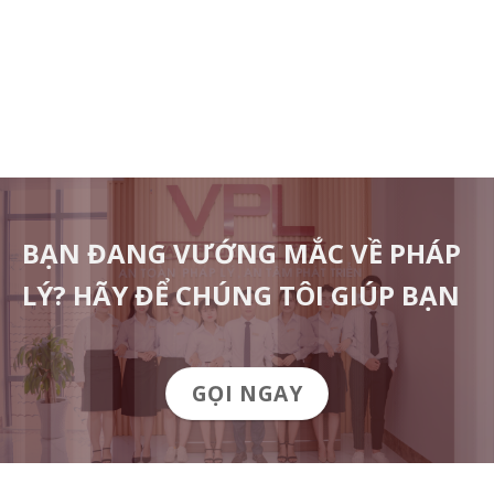
TƯ VẤN ĐẤT ĐAI
TƯ VẤN HÔN NHÂN
BẠN ĐANG VƯỚNG MẮC VỀ PHÁP
LÝ? HÃY ĐỂ CHÚNG TÔI GIÚP BẠN
GỌI NGAY