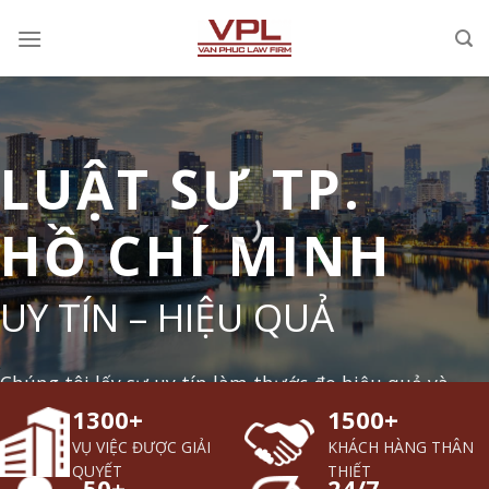
Chuyển
đến
nội
dung
LUẬT SƯ TP.
HỒ CHÍ MINH
UY TÍN – HIỆU QUẢ
Chúng tôi lấy sự uy tín làm thước đo hiệu quả và
1300+
1500+
công tâm luôn đặt giá trị khách hàng lên trên hết.
VỤ VIỆC ĐƯỢC GIẢI
KHÁCH HÀNG THÂN
QUYẾT
THIẾT
50+
24/7