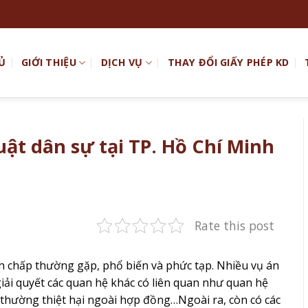
Ủ
GIỚI THIỆU
DỊCH VỤ
THAY ĐỔI GIẤY PHÉP KD
uật dân sự tại TP. Hồ Chí Minh
Rate this post
nh chấp thường gặp, phổ biến và phức tạp. Nhiều vụ án
 giải quyết các quan hệ khác có liên quan như quan hệ
i thường thiệt hại ngoài hợp đồng…Ngoài ra, còn có các