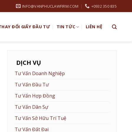
INFO@VANPHUCLAWFIRM.COM
+0932 350 835
THAY ĐỔI GIẤY ĐẦU TƯ
TIN TỨC
LIÊN HỆ
DỊCH VỤ
Tư Vấn Doanh Nghiệp
Tư Vấn Đầu Tư
Tư Vấn Hợp Đồng
Tư Vấn Dân Sự
Tư Vấn Sở Hữu Trí Tuệ
Tư Vấn Đất Đai