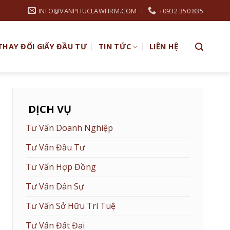
INFO@VANPHUCLAWFIRM.COM
+0932 350 835
THAY ĐỔI GIẤY ĐẦU TƯ
TIN TỨC
LIÊN HỆ
DỊCH VỤ
Tư Vấn Doanh Nghiệp
Tư Vấn Đầu Tư
Tư Vấn Hợp Đồng
Tư Vấn Dân Sự
Tư Vấn Sở Hữu Trí Tuệ
Tư Vấn Đất Đai