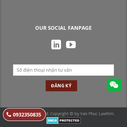
OUR SOCIAL FANPAGE
All Rights Reserved. Copyright © by Van Phuc Lawfirm.
0932350835