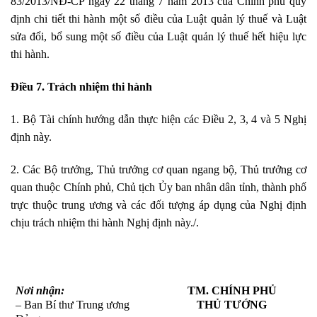
83/2013/NĐ-CP ngày 22 tháng 7 năm 2013 của Chính phủ quy
định chi tiết thi hành một số điều của Luật quản lý thuế và Luật
sửa đổi, bổ sung một số điều của Luật quản lý thuế h
ế
t hiệu
l
ực
thi hành.
Điều 7. Trách nhiệm thi hành
1. Bộ Tài chính hướng dẫn thực hiện các Điều 2, 3, 4 và 5 Nghị
định này.
2. Các Bộ trưởng, Thủ trưởng cơ quan ngang bộ, Thủ trưởng cơ
quan thuộc Chính phủ, Chủ tịch Ủy ban nhân dân tỉnh, thành phố
trực thuộc trung ương và các đối tượng áp dụng của Nghị định
chịu
tr
ách nhiệm thi hành Nghị định này./.
Nơi nhận:
TM. CHÍNH PHỦ
– Ban Bí thư Trung ương
THỦ TƯỚNG