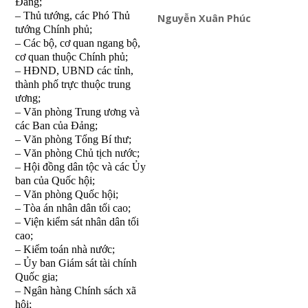
Đ
ả
ng;
– Thủ tướng, các Phó Thủ
Nguyễn Xuân Phúc
tướng Chính phủ;
– Các bộ, cơ quan ngang bộ,
cơ quan thuộc Chính phủ;
– HĐND, UBND các t
ỉ
nh,
thành phố trực thuộc tr
u
ng
ương;
– Văn phòng Trung ư
ơ
ng và
các Ban c
ủ
a Đảng;
– Văn phòng Tổng Bí thư;
– Văn phòng Chủ tịch nư
ớ
c;
– Hội đồng dân tộc và các Ủy
ban của Quốc hội;
– Văn phòng Quốc hội;
– Tòa án nhân dân tối cao;
– Viện kiểm sát nhân dân tối
cao;
– Kiểm toán nhà nước;
– Ủy ban Giám sát tài chính
Quốc gia;
– Ngân hàng Chính sách xã
hội;