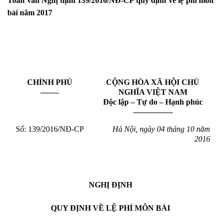
Toàn văn Nghị định 139/2016/NĐ-CP quy định về lệ phí môn
bài năm 2017
CHÍNH PHỦ
CỘNG HÒA XÃ HỘI CHỦ
——-
NGHĨA VIỆT NAM
Độc lập – Tự do – Hạnh phúc
—————
Số: 139/2016/NĐ-CP
Hà Nội, ngày 04 tháng 10 năm
2016
NGHỊ ĐỊNH
QUY ĐỊNH VỀ LỆ PHÍ MÔN BÀI