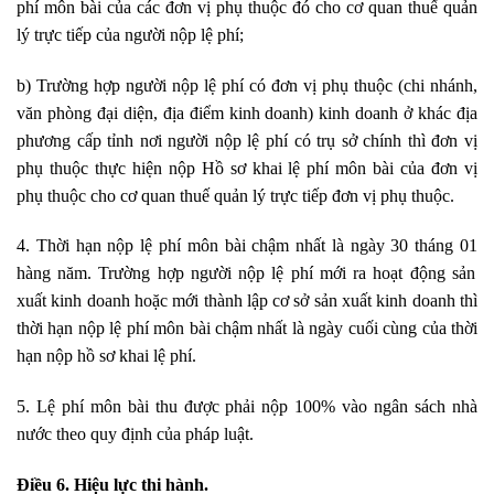
phí môn bài của các đơn vị phụ thuộc đó cho cơ quan thuế quản
lý trực tiếp của người nộp lệ ph
í
;
b) Trường h
ợ
p người nộp lệ phí có đơn vị phụ thuộc (chi n
h
ánh,
văn phòng đại diện, địa điểm kinh doanh) kinh doanh ở khác địa
phư
ơ
ng cấp t
ỉ
nh nơi người nộp lệ phí có trụ sở chính thì đơn vị
phụ thuộc t
h
ực hiệ
n
nộp Hồ s
ơ
khai lệ phí môn bài của đơn vị
phụ thuộc cho cơ quan thuế quản lý trực tiếp đơn vị phụ thuộc.
4. Thời hạn nộp lệ phí môn bài chậm nhất là ngày 30 tháng
01
hàng năm.
Trường hợp
người nộp lệ phí mới ra hoạt động sản
xuất
ki
nh
d
oan
h
hoặc mới thành
l
ập cơ sở sản xuất kinh doanh thì
thời
h
ạn nộp lệ phí môn bài chậm nhất là ngày cuối cùng của thời
hạn nộp hồ sơ khai lệ phí
.
5. Lệ phí môn bài thu được phải nộp 100% và
o
ngâ
n
sách nh
à
nước the
o
quy định của pháp luật.
Điều 6. Hi
ệ
u
lự
c thi hành.