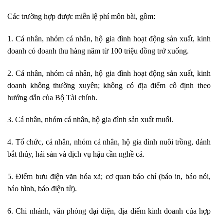
Các
trường
hợp được miễn lệ phí môn bài, gồm:
1. C
á
nhân, nhóm cá nhân, hộ gia đình hoạt động sản xuất, kinh
doanh có doanh thu hàng năm từ 100 triệu đồng trở xuống.
2. Cá nhân
,
nhóm cá nhân, hộ gia đình hoạt động sản xuất, kinh
doanh không thường xuyên; không có địa điểm cố định theo
hướng dẫn của Bộ Tài chính.
3. Cá nhân, nhóm cá nhân, hộ gia đình sản xuất muối.
4. Tổ chức, cá nhân, nhóm cá nhân, hộ gia đình nuôi trồng, đánh
bắt thủy, hải sản và dịch vụ hậu cần nghề cá.
5. Điểm bưu điện văn hóa xã; cơ quan báo chí (báo in, báo nói,
báo hìn
h,
báo điện tử).
6. Chi nh
á
nh, văn phòng đại diện, địa điểm kin
h
doanh
củ
a hợp