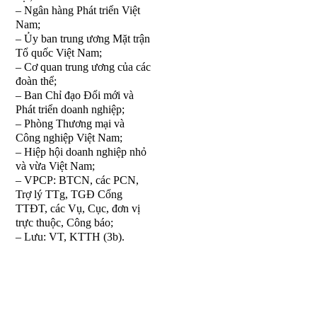
– Ngân hàng Phát triển Việt
Nam;
– Ủy ban trung ương Mặt trận
Tổ quốc Việt Nam;
– Cơ quan trung ương của các
đoàn thể;
– Ban Chỉ đạo Đổi mới và
Phát triển doanh nghiệp;
– Phòng Thương mại và
Công nghiệp Việt Nam;
– Hiệp hội doanh nghiệp nhỏ
và vừa Việt Nam;
– VPCP: BTCN, các PCN,
Trợ lý TTg, TGĐ
Cổ
ng
TTĐT, các Vụ, Cục, đơn vị
trực thuộc, Công báo;
– L
ư
u: VT
,
KTTH (3b).