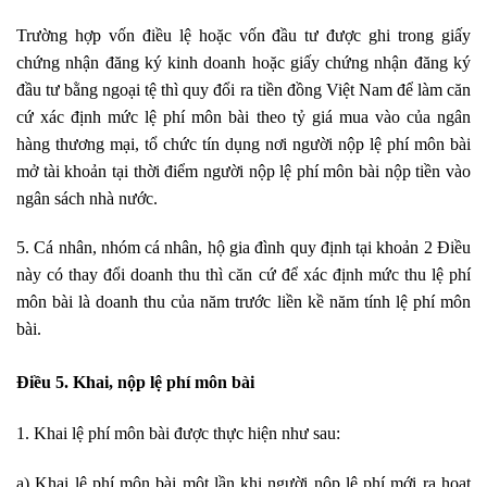
Trường h
ợ
p vốn điều lệ hoặc vốn đầu tư được ghi trong giấy
chứng nhận đăng ký kinh doanh hoặc giấy chứng nhận đăng ký
đầu tư bằng ngoại tệ thì quy đổi ra tiền đồng Việt Nam để làm căn
cứ xác định mức lệ phí môn bài theo tỷ giá mua vào của ngân
hàng thương mại, tổ chức tín dụng nơi người nộp lệ phí môn bài
mở tài khoản tại thời điểm người nộp lệ phí môn bài nộp tiền vào
ngân sách nhà nước.
5. Cá nhân, nhóm cá nhân, hộ gia đình quy định tại khoản 2 Điều
này có thay đổi doanh thu thì c
ă
n cứ để xác định mức thu lệ phí
môn bài là doanh thu của năm trước liền kề năm tính lệ phí môn
bài.
Điều 5. Khai, nộp lệ phí môn bài
1. Khai lệ phí môn bài được thực hiện như sau:
a) Khai lệ phí môn bài một lần khi người nộp lệ phí mới ra hoạt