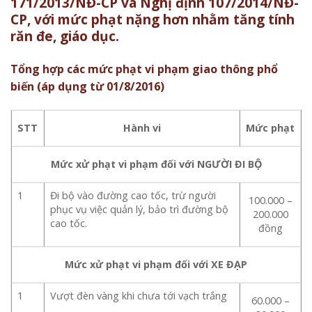
171/2013/NĐ-CP và Nghị định 107/2014/NĐ-
CP, với mức phạt nặng hơn nhằm tăng tính
răn đe, giáo dục.
Tổng hợp các mức phạt vi phạm giao thông phổ
biến (áp dụng từ 01/8/2016)
STT
Hành vi
Mức phạt
Mức xử phạt vi phạm đối với NGƯỜI ĐI BỘ
1
Đi bộ vào đường cao tốc, trừ người
100.000 –
phục vụ việc quản lý, bảo trì đường bộ
200.000
cao tốc.
đồng
Mức xử phạt vi phạm đối với XE ĐẠP
1
Vượt đèn vàng khi chưa tới vạch trắng
60.000 –