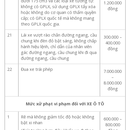
dưới 175 cm3 và các loại xe tương tự:
1.200.000
không có GPLX, sử dụng GPLX tẩy xóa
đồng
hoặc không do cơ quan có thẩm quyền
cấp; có GPLX quốc tế mà không mang
theo GPLX quốc gia.
21
Lái xe vượt rào chắn đường ngang, cầu
300.000 –
chung khi đèn đỏ bật sáng, không chấp
400.000
hành hiệu lệnh, chỉ dẫn của nhân viên
đồng
gác đường ngang, cầu chung khi đi qua
đường ngang, cầu chung
22
Đua xe trái phép
7.000.000
–
8.000.000
đồng
Mức xử phạt vi phạm đối với XE Ô TÔ
1
Rẽ mà không giảm tốc độ hoặc không
600.000 –
bật xi nhan
800.000