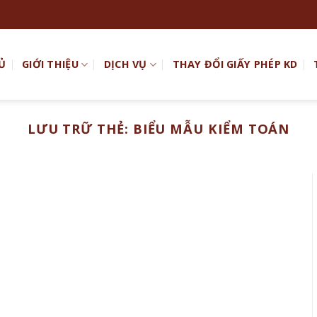
Ủ
GIỚI THIỆU
DỊCH VỤ
THAY ĐỔI GIẤY PHÉP KD
LƯU TRỮ THẺ:
BIỂU MẪU KIỂM TOÁN