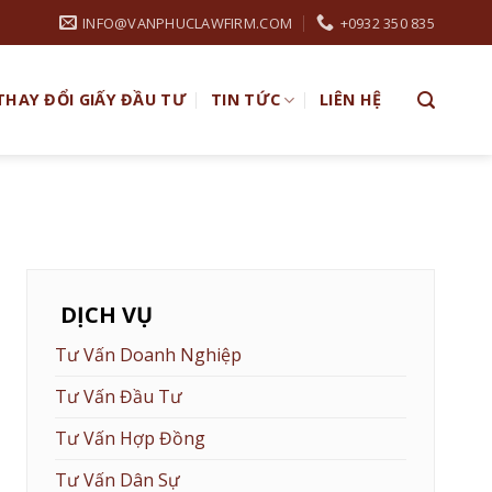
INFO@VANPHUCLAWFIRM.COM
+0932 350 835
THAY ĐỔI GIẤY ĐẦU TƯ
TIN TỨC
LIÊN HỆ
DỊCH VỤ
Tư Vấn Doanh Nghiệp
Tư Vấn Đầu Tư
Tư Vấn Hợp Đồng
Tư Vấn Dân Sự