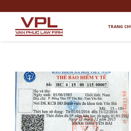
Chuyển
đến
nội
dung
TRANG CH