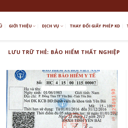
Ủ
GIỚI THIỆU
DỊCH VỤ
THAY ĐỔI GIẤY PHÉP KD
LƯU TRỮ THẺ:
BẢO HIỂM THẤT NGHIỆP