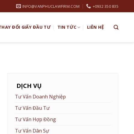
INFO@VANPHUCLAWFIRM.COM
+0932 350 835
THAY ĐỔI GIẤY ĐẦU TƯ
TIN TỨC
LIÊN HỆ
DỊCH VỤ
Tư Vấn Doanh Nghiệp
Tư Vấn Đầu Tư
Tư Vấn Hợp Đồng
Tư Vấn Dân Sự