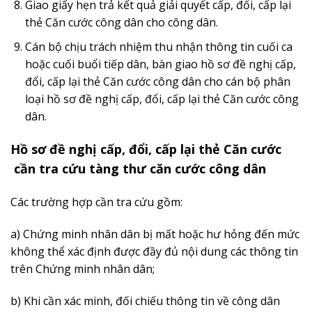
Giao giấy hẹn trả kết quả giải quyết cấp, đổi, cấp lại
th
ẻ
Căn cước công dân cho công dân.
Cán bộ chịu trách nhiệm thu nhận thông tin cuối ca
hoặc cuối bu
ổ
i tiếp dân, bàn giao hồ sơ đề nghị cấp,
đổi, cấp lại thẻ Căn cước công dân cho cán bộ phân
loại hồ sơ
đ
ề nghị cấp,
đ
ổi, c
ấ
p lại thẻ Căn cước công
dân.
Hồ
sơ đề nghị cấp, đổi, cấp lại th
ẻ
Căn cước
cần tra
cứu
tàng thư căn cư
ớ
c công dân
Các trường hợp cần tra cứu gồm:
a) Chứng minh nhân dân bị mất hoặc hư hỏng đến mức
không th
ể
xác định được đầy đ
ủ
nội dung các thông tin
trên Chứng minh nhân dân;
b) Khi cần xác minh, đối chiếu thông tin về công dân