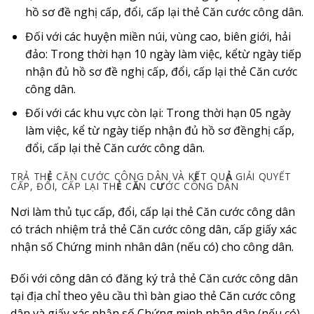
hồ sơ đ
ề
nghị cấp, đ
ổ
i, cấp lại th
ẻ
Căn cước công dân.
Đ
ố
i với các huyện miền núi, vùng cao, biên giới, hải
đ
ả
o: Trong thời hạn 10 ngày làm việc, k
ể
từ ngày tiếp
nhận đ
ủ
hồ sơ đề nghị cấp, đ
ổ
i, c
ấ
p lại thẻ Căn cước
công dân.
Đ
ối với các khu vực còn lại: Trong thời hạn 05 ngày
làm việc, k
ể
từ ngày tiếp nhận đ
ủ
hồ sơ
đề
nghị cấp,
đ
ổ
i, cấp lại thẻ Căn cước công dân.
TRẢ TH
Ẻ
CĂN CƯỚC CÔNG DÂN VÀ K
Ế
T QU
Ả
GIẢI QUYẾT
CẤP, ĐỔI, CẤP LẠI TH
Ẻ
C
Ă
N C
Ư
ỚC CÔNG DÂN
Nơi
là
m
t
hủ tục cấp, đổi
,
cấp lại thẻ Căn cước công dân
có trách nhiệm t
r
ả
thẻ Căn cước công dân, cấp giấy xác
nhận số Chứng minh nhân dân (nếu c
ó
) cho công dân.
Đối với công dân có đăng ký tr
ả
thẻ Căn cước công dân
tại địa ch
ỉ
theo yêu cầu thì bàn giao thẻ Căn cước công
dân và giấy xác nhận số Chứng minh nh
â
n dân (nếu có)