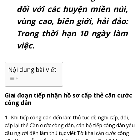
đối với
các huyện miền núi,
vùng cao, biên giới, hải đ
ả
o:
Trong thời hạn 10 ngày làm
việc.
Nội dung bài viết
Giai đoạn tiếp nhận hồ sơ cấp thẻ căn cước
công dân
1. Khi tiếp công dân đến làm thủ tục đề nghị cấp, đ
ổ
i,
cấp lại th
ẻ
Căn cước công dân, c
á
n bộ tiếp công dân yêu
cầu người đ
ế
n làm th
ủ
tục viết Tờ khai căn cước công