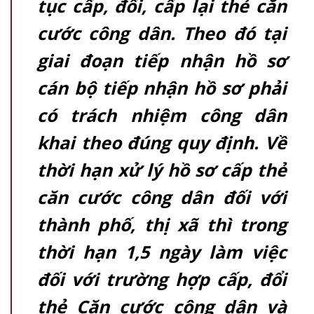
tục cấp, đổi, cấp lại thẻ căn
cước công dân. Theo đó tại
giai đoạn tiếp nhận hồ sơ
cán bộ tiếp nhận hồ sơ phải
có trách nhiệm công dân
khai theo đúng quy định. Về
thời hạn xử lý hồ sơ cấp thẻ
căn cước công dân đối
với
th
à
nh phố, thị x
ã
th
ì
trong
thời hạn 1,5 ngày làm việc
đối
với trường hợp cấp,
đổi
thẻ Căn cước công dân và