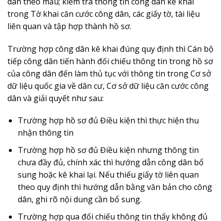
dân theo m
ẫ
u; ki
ể
m tra thông tin công dân kê khai
trong Tờ khai căn cước c
ô
ng dân, các gi
ấ
y tờ, tài liệu
liên quan và tập hợp thành h
ồ
sơ.
Trường hợp công dân kê khai đúng quy định th
ì
Cán bộ
tiếp công dân tiến hành đối chiếu thông tin trong hồ sơ
của công dân đến làm th
ủ
tục với thông tin trong Cơ sở
d
ữ
liệu quốc gia về dân cư, Cơ sở d
ữ
liệu căn cước công
dân và gi
ả
i quy
ế
t như sau:
Trường hợp hồ sơ đ
ủ
Điều kiện thì thực hiện thu
nhận thông tin
Trường hợp hồ sơ đủ Điều kiện nhưng thông tin
chưa đ
ầ
y đủ, chính xác thì hướng d
ẫ
n công dân b
ổ
sung hoặc k
ê
khai lại. N
ế
u thi
ế
u gi
ấ
y tờ liên quan
theo quy
đ
ịnh th
ì
hướng dẫn b
ằ
ng văn bản cho công
dân, ghi rõ nội dung cần b
ổ
sung.
Trường hợp qua đối chiếu th
ô
ng tin thấy
không đủ