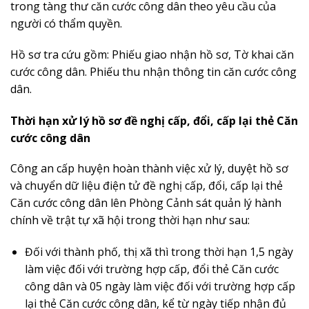
trong tàng thư căn cước công dân theo yêu c
ầ
u của
người có th
ẩ
m quyền.
Hồ sơ tra cứu gồm: Phiếu giao nhận hồ sơ, Tờ khai căn
cước công d
â
n. Phiếu thu nhận thông tin căn cước công
dân.
Th
ờ
i hạn xử lý hồ sơ đề nghị cấp, đ
ổ
i, cấp lại t
hẻ
Căn
cước công dân
C
ô
ng an cấp huyện hoàn thành việc xử lý, duyệt hồ sơ
và chuyển dữ liệu
điện tử
đ
ề
nghị cấp, đ
ổ
i, cấp lại thẻ
Căn cước công dân lên Phòng Cảnh sát quản lý hành
chính v
ề
trật tự xã hội trong thời hạn như sau:
Đối với th
à
nh phố, thị x
ã
th
ì
trong thời hạn 1,5 ngày
làm việc
đối
với trường hợp cấp,
đổi
thẻ Căn cước
công dân và 05 ngày làm việc đ
ố
i với trường hợp cấp
lại th
ẻ
Căn cước công dân
,
k
ể
từ ngày ti
ế
p nhận đ
ủ