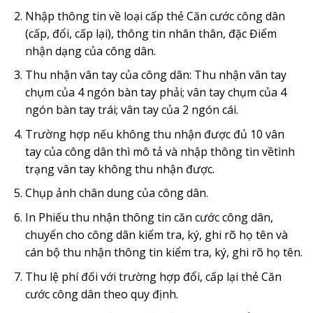
Nhập thông tin về loại cấp thẻ Căn cước công dân
(cấp, đ
ổ
i, c
ấ
p lại),
t
hông tin nhân thân,
đ
ặc Điểm
nh
ậ
n dạng của công dân.
Thu nhận vân tay c
ủ
a công dân: Thu nhận vân tay
chụm của 4 ngón bàn tay phải; vân tay chụm của 4
ngón bàn tay trái; vân tay của 2 ngón cái.
Trường hợp nếu không thu nhận được đ
ủ
10 vân
tay của công dân thì mô tả và nhập thông tin v
ề
tình
trạng vân tay
không
thu nh
ậ
n được.
Chụp ảnh chân dung của công dân.
I
n Phiếu thu nhận thông tin căn cước công dân,
chuyển cho công dân kiểm tra, ký, ghi r
õ
họ tên và
c
á
n bộ thu nhận thông tin kiểm tra, ký, ghi r
õ
họ tên.
Thu lệ ph
í đ
ối với trường hợp đ
ổ
i, cấp lại thẻ Căn
cước công dân theo quy
đ
ịnh.