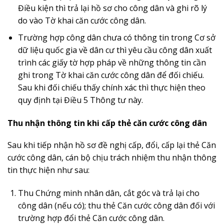
Điều
kiện thì tr
ả
lại hồ sơ cho công dân và ghi r
õ
lý
do vào Tờ khai căn cước công dân.
Trường hợp công dân chưa có thông tin trong Cơ
sở
dữ liệu
q
uốc gia về dân cư thì yêu cầu công dân xuất
tr
ì
nh các giấy tờ hợp pháp v
ề những thông tin
cần
ghi trong Tờ khai căn cước công dân để đ
ố
i chiếu.
Sau khi
đối
chiếu thấy chính xác thì thực hiện theo
quy định tại Điều 5 Thông tư này.
Thu nhận thông tin khi
cấp thẻ căn cước công dân
Sau khi tiếp nhận hồ sơ đề nghị cấp, đổi, cấp lại th
ẻ
Căn
cước công dân, cán bộ chịu trách nhiệm thu nhận thông
tin thực hi
ệ
n như sau:
Thu Chứng minh nhân dân, cắt góc và tr
ả
lại cho
công dân (nếu có); thu thẻ Căn cước công dân đ
ố
i với
trường hợp đ
ổ
i th
ẻ
Căn cước công dân.