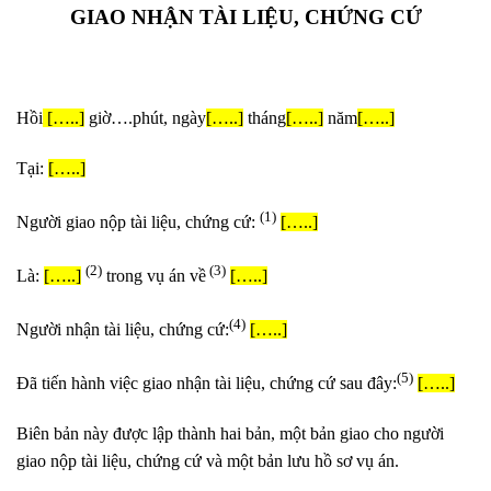
GIAO NHẬN TÀI LIỆU, CHỨNG CỨ
Hồi
[…..]
giờ….phút, ngày
[…..]
tháng
[…..]
năm
[…..]
Tại:
[…..]
(1)
Người giao nộp tài liệu, chứng cứ:
[…..]
(2)
(3)
Là:
[…..]
trong vụ án về
[…..]
(4)
Người nhận tài liệu, chứng cứ:
[…..]
(5)
Đã tiến hành việc giao nhận tài liệu, chứng cứ sau đây:
[…..]
Biên bản này được lập thành hai bản, một bản giao cho người
giao nộp tài liệu, chứng cứ và một bản lưu hồ sơ vụ án.