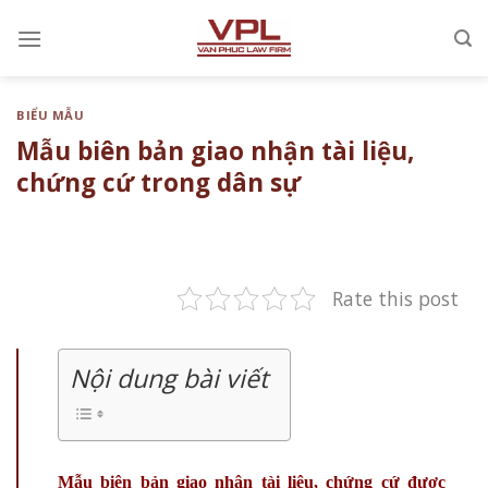
Chuyển
đến
nội
dung
BIỂU MẪU
Mẫu biên bản giao nhận tài liệu,
chứng cứ trong dân sự
Rate this post
Nội dung bài viết
Mẫu biên bản giao nhận tài liệu, chứng cứ được