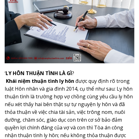
‘
LY HÔN THUẬN TÌNH LÀ GÌ
?
Khái niệm thuận tình ly hôn
được quy định rõ trong
luật Hôn nhân và gia đình 2014, cụ thể như sau: Ly hôn
thuận tình là trường hợp vợ chồng cùng yêu cầu ly hôn
nếu xét thấy hai bên thật sự tự nguyện ly hôn và đã
thỏa thuận về việc chia tài sản, việc trông nom, nuôi
dưỡng, chăm sóc, giáo dục con trên cơ sở bảo đảm
quyền lợi chính đáng của vợ và con thì Tòa án công
nhận thuận tình ly hôn; nếu không thỏa thuận được