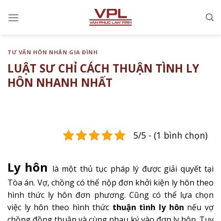
Chuyển
đến
nội
dung
TƯ VẤN HÔN NHÂN GIA ĐÌNH
LUẬT SƯ CHỈ CÁCH THUẬN TÌNH LY
HÔN NHANH NHẤT
5/5 - (1 bình chọn)
Ly hôn
là một thủ tục pháp lý được giải quyết tại
Tòa án. Vợ, chồng có thể nộp đơn khởi kiện ly hôn theo
hình thức ly hôn đơn phương. Cũng có thể lựa chọn
việc ly hôn theo hình thức
thuận tình ly hôn
nếu vợ
chồng đồng thuận và cùng nhau ký vào đơn ly hôn. Tuy