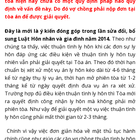
tòa hiện nay chưa có một quy định pháp nào quy
định về vấn đề này. Do đó vợ chồng phải nộp đơn tại
tòa án để được giải quyết.
Đây là mới là ý kiến đóng góp trong lần sửa đổi, bổ
sung Luật Hôn nhân và gia đình năm 2014.
Theo như
chúng ta thấy, việc thuận tình ly hôn khi các đơn sự ly
hôn đáp ứng các điều kiện về thuận tình ly hôn tuy
nhiên vẫn phải giải quyết tại Tòa án. Theo đó thời hạn
chuẩn bị xét xử một vụ án ly hôn kéo dài từ 4-6 tháng
kể từ ngày thụ lý vụ án, thời hạn mở phiên tòa từ 1-2
tháng kể từ ngày quyết định đưa vụ án ra xét xử.
Trường hợp đủ điều kiện thuận tình ly hôn thì Tòa mới
ra quyết định công nhận ly hôn mà không phải mở
phiên tòa. Như vậy để giải quyết một vụ việc thuận tình
ly hôn cũng phải mất thời gian từ 2-3 tháng.
Chính vì vậy việc đơn giản hóa về mặt thủ tục hành
chính cũng như giúp các cặp vợ chồng thuận tình ly hôn