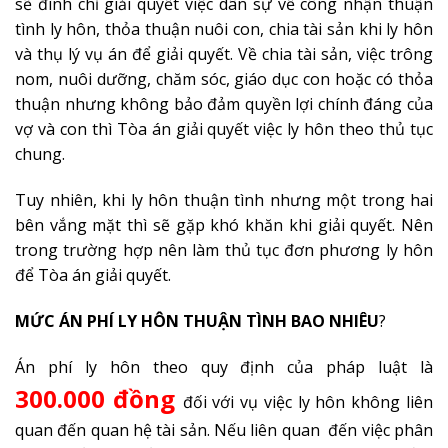
sẽ đình chỉ giải quyết việc dân sự về công nhận thuận
tình ly hôn, thỏa thuận nuôi con, chia tài sản khi ly hôn
và thụ lý vụ án để giải quyết. Về chia tài sản, việc trông
nom, nuôi dưỡng, chăm sóc, giáo dục con hoặc có thỏa
thuận nhưng không bảo đảm quyền lợi chính đáng của
vợ và con thì Tòa án giải quyết việc ly hôn theo thủ tục
chung.
Tuy nhiên, khi ly hôn thuận tình nhưng một trong hai
bên vắng mặt thì sẽ gặp khó khăn khi giải quyết. Nên
trong trường hợp nên làm thủ tục đơn phương ly hôn
để Tòa án giải quyết.
MỨC ÁN PHÍ LY HÔN THUẬN TÌNH BAO NHIÊU
?
Án phí ly hôn theo quy định của pháp luật là
300.000 đồng
đối với vụ việc ly hôn không liên
quan đến quan hệ tài sản. Nếu liên quan đến việc phân