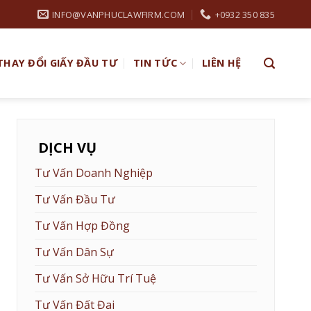
INFO@VANPHUCLAWFIRM.COM
+0932 350 835
THAY ĐỔI GIẤY ĐẦU TƯ
TIN TỨC
LIÊN HỆ
DỊCH VỤ
Tư Vấn Doanh Nghiệp
Tư Vấn Đầu Tư
Tư Vấn Hợp Đồng
Tư Vấn Dân Sự
Tư Vấn Sở Hữu Trí Tuệ
Tư Vấn Đất Đai