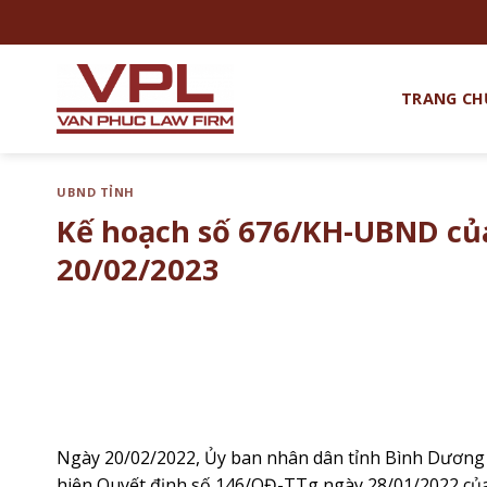
Chuyển
đến
nội
dung
TRANG CH
UBND TỈNH
Kế hoạch số 676/KH-UBND củ
20/02/2023
Ngày 20/02/2022, Ủy ban nhân dân tỉnh Bình Dươn
hiện Quyết định số 146/QĐ-TTg ngày 28/01/2022 củ