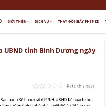
Ủ
GIỚI THIỆU
DỊCH VỤ
THAY ĐỔI GIẤY PHÉP KD
a UBND tỉnh Bình Dương ngày
Rate this post
g Ban hành Kế hoạch số 676/KH-UBND Kế hoạch thực
a Thủ tướng Chính phủ phê duyệt Đề án “Nâng cao