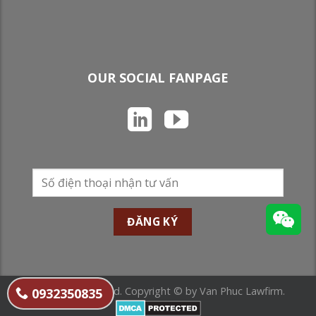
OUR SOCIAL FANPAGE
All Rights Reserved. Copyright © by Van Phuc Lawfirm.
0932350835