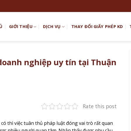
Ủ
GIỚI THIỆU
DỊCH VỤ
THAY ĐỔI GIẤY PHÉP KD
 doanh nghiệp uy tín tại Thuận
Rate this post
ó thì việc tuân thủ pháp luật đóng vai trò rất quan
được nhiều người quan tâm. Nhận thấy được nhu cầu