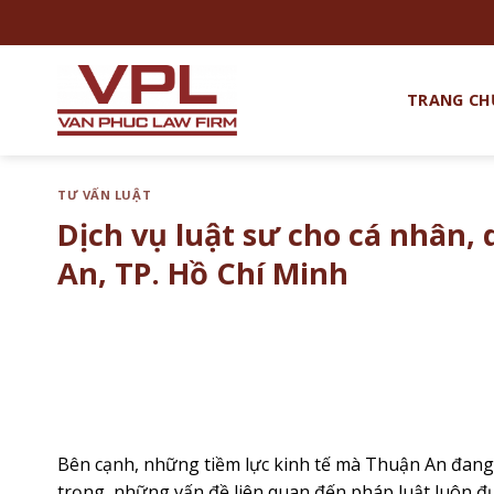
Chuyển
đến
nội
dung
TRANG CH
TƯ VẤN LUẬT
Dịch vụ luật sư cho cá nhân,
An, TP. Hồ Chí Minh
Bên cạnh, những tiềm lực kinh tế mà Thuận An đang c
trọng, những vấn đề liên quan đến pháp luật luôn 