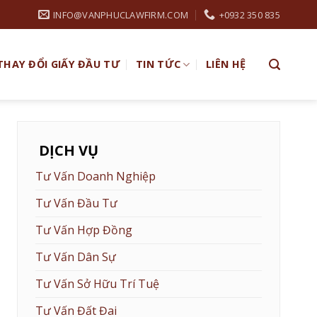
INFO@VANPHUCLAWFIRM.COM
+0932 350 835
THAY ĐỔI GIẤY ĐẦU TƯ
TIN TỨC
LIÊN HỆ
DỊCH VỤ
Tư Vấn Doanh Nghiệp
Tư Vấn Đầu Tư
Tư Vấn Hợp Đồng
Tư Vấn Dân Sự
Tư Vấn Sở Hữu Trí Tuệ
Tư Vấn Đất Đai