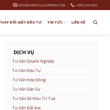
INFO@VANPHUCLAWFIRM.COM
+0932 350 835
THAY ĐỔI GIẤY ĐẦU TƯ
TIN TỨC
LIÊN HỆ
DỊCH VỤ
Tư Vấn Doanh Nghiệp
Tư Vấn Đầu Tư
Tư Vấn Hợp Đồng
Tư Vấn Dân Sự
Tư Vấn Sở Hữu Trí Tuệ
Tư Vấn Đất Đai