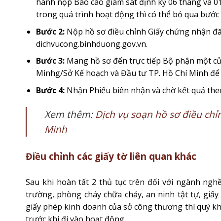
hành nộp Báo cáo giám sát định kỳ 06 tháng và 0
trong quá trình hoạt động thì có thể bỏ qua bước 
Bước 2:
Nộp hồ sơ điều chỉnh Giấy chứng nhận đă
dichvucong.binhduong.gov.vn.
Bước 3:
Mang hồ sơ đến trực tiếp Bộ phận một cử
Minhg/Sở Kế hoạch và Đầu tư TP. Hồ Chí Minh để
Bước 4:
Nhận Phiếu biên nhận và chờ kết quả the
Xem thêm:
Dịch vụ soạn hồ sơ điều chỉ
Minh
Điều chỉnh các giấy tờ liên quan khác
Sau khi hoàn tất 2 thủ tục trên đối với ngành ngh
trường, phòng cháy chữa cháy, an ninh tật tự, giấ
giấy phép kinh doanh của sở công thương thì quý kh
trước khi đi vào hoạt động.