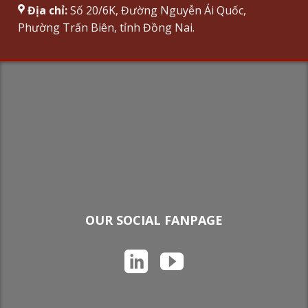
Địa chỉ:
Số 20/6K, Đường Nguyễn Ái Quốc,
Phường Trấn Biên, tỉnh Đồng Nai.
OUR SOCIAL FANPAGE