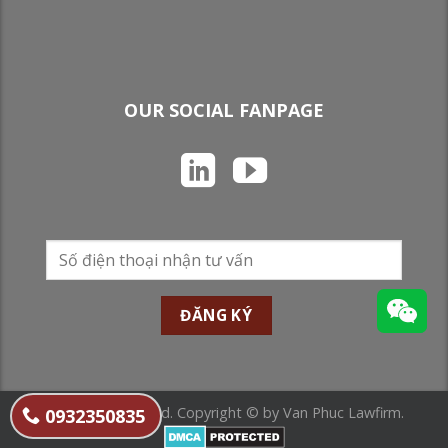
OUR SOCIAL FANPAGE
All Rights Reserved. Copyright © by Van Phuc Lawfirm.
0932350835