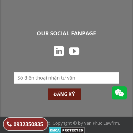
OUR SOCIAL FANPAGE
All Rights Reserved. Copyright © by Van Phuc Lawfirm.
0932350835