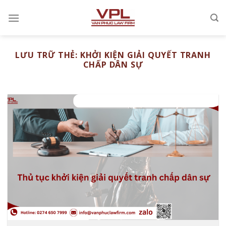
Chuyển
đến
nội
dung
LƯU TRỮ THẺ:
KHỞI KIỆN GIẢI QUYẾT TRANH
CHẤP DÂN SỰ