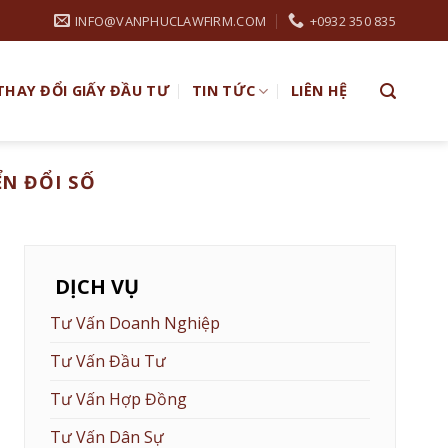
INFO@VANPHUCLAWFIRM.COM
+0932 350 835
THAY ĐỔI GIẤY ĐẦU TƯ
TIN TỨC
LIÊN HỆ
ỂN ĐỔI SỐ
DỊCH VỤ
Tư Vấn Doanh Nghiệp
Tư Vấn Đầu Tư
Tư Vấn Hợp Đồng
Tư Vấn Dân Sự