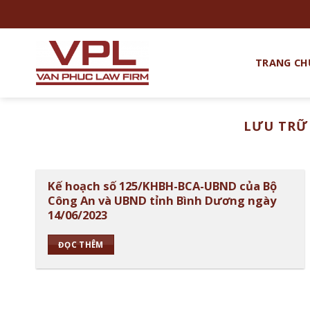
Chuyển
đến
nội
dung
TRANG CH
LƯU TRỮ
Kế hoạch số 125/KHBH-BCA-UBND của Bộ
Công An và UBND tỉnh Bình Dương ngày
14/06/2023
ĐỌC THÊM