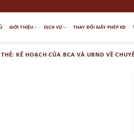
Ủ
GIỚI THIỆU
DỊCH VỤ
THAY ĐỔI GIẤY PHÉP KD
 THẺ:
KẾ HOẠCH CỦA BCA VÀ UBND VỀ CHUY