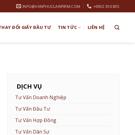
INFO@VANPHUCLAWFIRM.COM
+0932 350 835
THAY ĐỔI GIẤY ĐẦU TƯ
TIN TỨC
LIÊN HỆ
DỊCH VỤ
Tư Vấn Doanh Nghiệp
Tư Vấn Đầu Tư
Tư Vấn Hợp Đồng
Tư Vấn Dân Sự