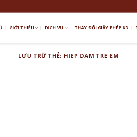
Ủ
GIỚI THIỆU
DỊCH VỤ
THAY ĐỔI GIẤY PHÉP KD
LƯU TRỮ THẺ:
HIEP DAM TRE EM