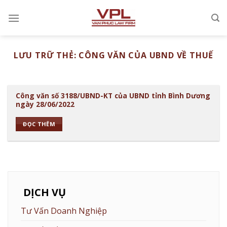
Chuyển
đến
nội
dung
LƯU TRỮ THẺ:
CÔNG VĂN CỦA UBND VỀ THUẾ
Công văn số 3188/UBND-KT của UBND tỉnh Bình Dương
ngày 28/06/2022
ĐỌC THÊM
DỊCH VỤ
Tư Vấn Doanh Nghiệp