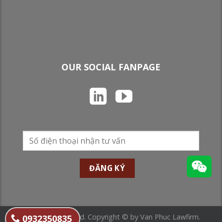
OUR SOCIAL FANPAGE
All Rights Reserved. Copyright © by Van Phuc Lawfirm.
0932350835