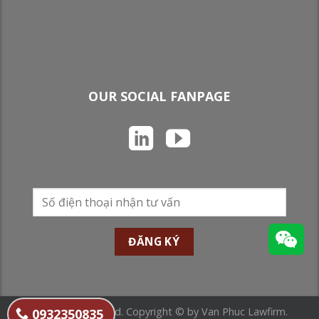
OUR SOCIAL FANPAGE
All Rights Reserved. Copyright © by Van Phuc Lawfirm.
0932350835