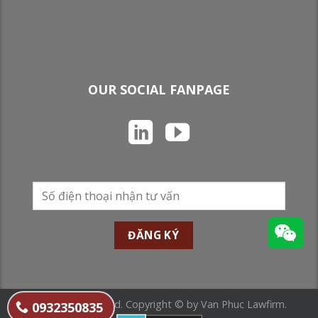
OUR SOCIAL FANPAGE
All Rights Reserved. Copyright © by Van Phuc Lawfirm.
0932350835