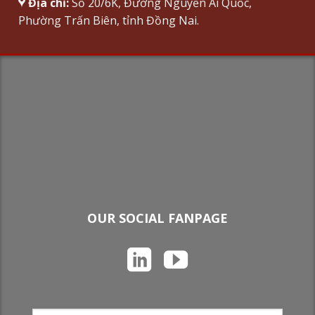
Địa chỉ:
Số 20/6K, Đường Nguyễn Ái Quốc,
Phường Trấn Biên, tỉnh Đồng Nai.
OUR SOCIAL FANPAGE