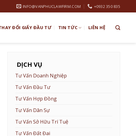
INFO@VANPHUCLAWFIRM.COM
+0932 350 835
THAY ĐỔI GIẤY ĐẦU TƯ
TIN TỨC
LIÊN HỆ
DỊCH VỤ
Tư Vấn Doanh Nghiệp
Tư Vấn Đầu Tư
Tư Vấn Hợp Đồng
Tư Vấn Dân Sự
Tư Vấn Sở Hữu Trí Tuệ
Tư Vấn Đất Đai