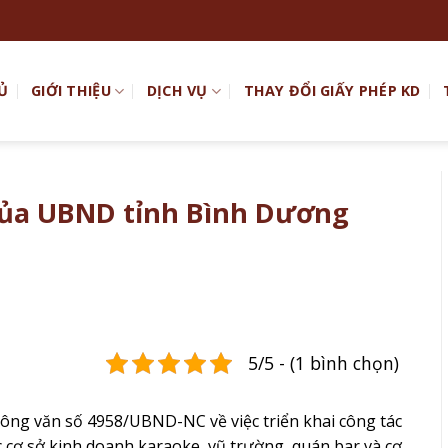
Ủ
GIỚI THIỆU
DỊCH VỤ
THAY ĐỔI GIẤY PHÉP KD
ủa UBND tỉnh Bình Dương
5/5 - (1 bình chọn)
ng văn số 4958/UBND-NC về việc triển khai công tác
c cơ sở kinh doanh karaoke, vũ trường, quán bar và cơ