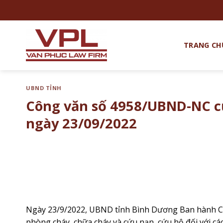
Chuyển
đến
nội
dung
TRANG CH
UBND TỈNH
Công văn số 4958/UBND-NC c
ngày 23/09/2022
Ngày 23/9/2022, UBND tỉnh Bình Dương Ban hành Cô
phòng cháy, chữa cháy và cứu nạn, cứu hộ đối với cá