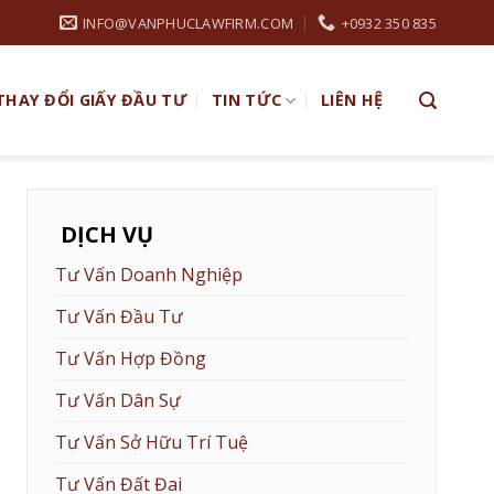
INFO@VANPHUCLAWFIRM.COM
+0932 350 835
THAY ĐỔI GIẤY ĐẦU TƯ
TIN TỨC
LIÊN HỆ
DỊCH VỤ
Tư Vấn Doanh Nghiệp
Tư Vấn Đầu Tư
Tư Vấn Hợp Đồng
Tư Vấn Dân Sự
Tư Vấn Sở Hữu Trí Tuệ
Tư Vấn Đất Đai