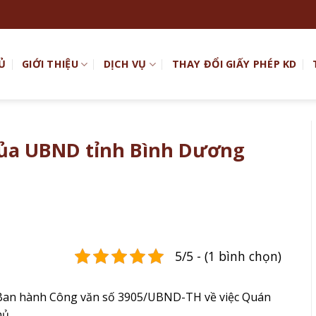
Ủ
GIỚI THIỆU
DỊCH VỤ
THAY ĐỔI GIẤY PHÉP KD
ủa UBND tỉnh Bình Dương
5/5 - (1 bình chọn)
 Ban hành Công văn số 3905/UBND-TH về việc Quán
hủ.