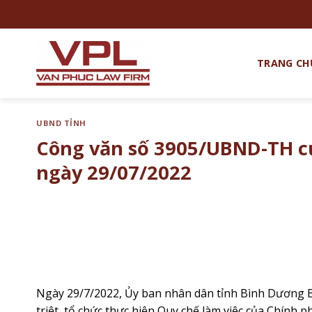
Chuyển
đến
nội
dung
TRANG CH
UBND TỈNH
Công văn số 3905/UBND-TH c
ngày 29/07/2022
Ngày 29/7/2022, Ủy ban nhân dân tỉnh Bình Dương
triệt, tổ chức thực hiện Quy chế làm việc của Chính p