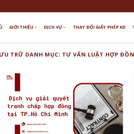
Ủ
GIỚI THIỆU
DỊCH VỤ
THAY ĐỔI GIẤY PHÉP KD
ƯU TRỮ DANH MỤC:
TƯ VẤN LUẬT HỢP ĐỒ