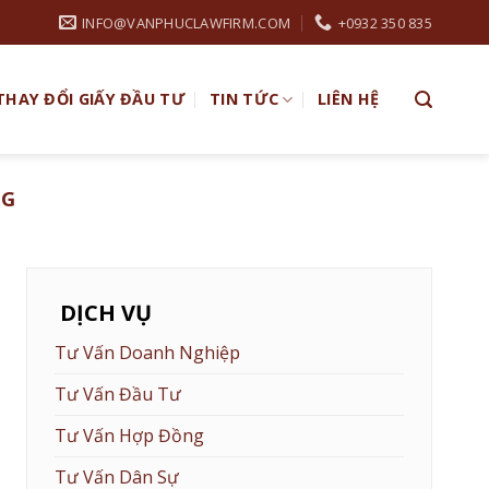
INFO@VANPHUCLAWFIRM.COM
+0932 350 835
THAY ĐỔI GIẤY ĐẦU TƯ
TIN TỨC
LIÊN HỆ
NG
DỊCH VỤ
Tư Vấn Doanh Nghiệp
Tư Vấn Đầu Tư
Tư Vấn Hợp Đồng
Tư Vấn Dân Sự