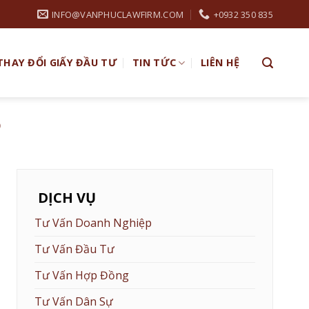
INFO@VANPHUCLAWFIRM.COM
+0932 350 835
THAY ĐỔI GIẤY ĐẦU TƯ
TIN TỨC
LIÊN HỆ
Ỗ
DỊCH VỤ
Tư Vấn Doanh Nghiệp
Tư Vấn Đầu Tư
Tư Vấn Hợp Đồng
Tư Vấn Dân Sự