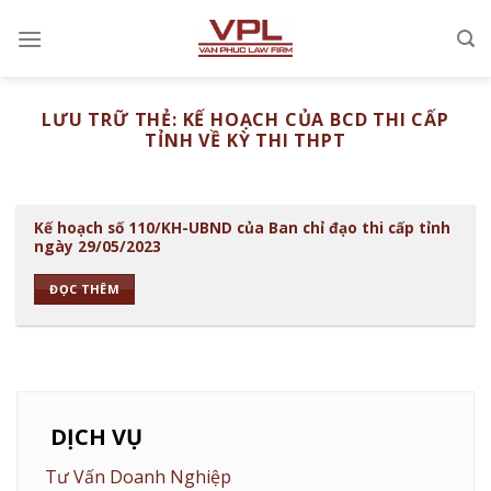
Chuyển
đến
nội
dung
LƯU TRỮ THẺ:
KẾ HOẠCH CỦA BCD THI CẤP
TỈNH VỀ KỲ THI THPT
Kế hoạch số 110/KH-UBND của Ban chỉ đạo thi cấp tỉnh
ngày 29/05/2023
ĐỌC THÊM
DỊCH VỤ
Tư Vấn Doanh Nghiệp