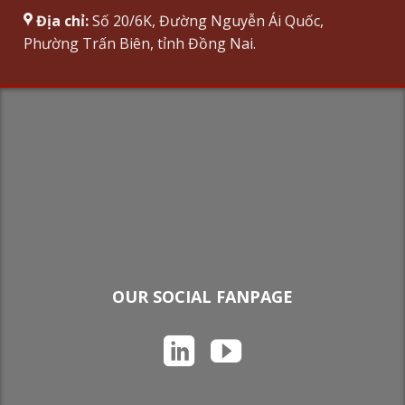
Địa chỉ:
Số 20/6K, Đường Nguyễn Ái Quốc,
Phường Trấn Biên, tỉnh Đồng Nai.
OUR SOCIAL FANPAGE