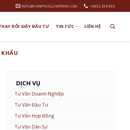
INFO@VANPHUCLAWFIRM.COM
+0932 350 835
THAY ĐỔI GIẤY ĐẦU TƯ
TIN TỨC
LIÊN HỆ
 KHẨU
DỊCH VỤ
Tư Vấn Doanh Nghiệp
Tư Vấn Đầu Tư
Tư Vấn Hợp Đồng
Tư Vấn Dân Sự