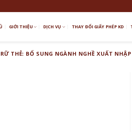
Ủ
GIỚI THIỆU
DỊCH VỤ
THAY ĐỔI GIẤY PHÉP KD
TRỮ THẺ:
BỔ SUNG NGÀNH NGHỀ XUẤT NHẬP